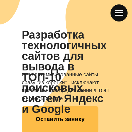
Разработка
технологичных
сайтов для
вывода в
ТОП-10
SEO оптимизированные сайты
сразу "из коробки" - исключают
поисковых
проблемы при продвижении в ТОП
систем Яндекс
Яндекс и Google
и Google
Оставить заявку